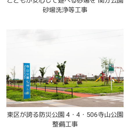
こどもが安心して遊べる砂場を 関分公園
砂場洗浄等工事
東区が誇る防災公園 4・4・506寺山公園
整備工事